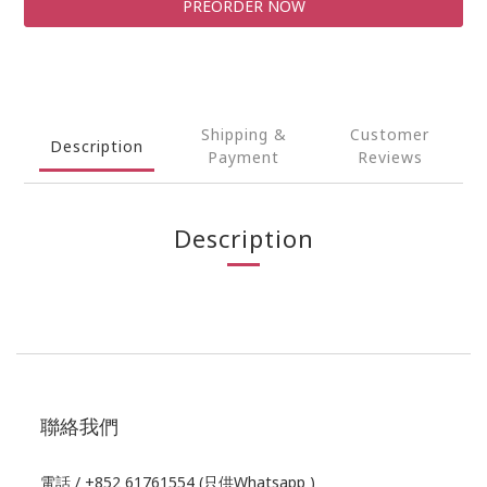
PREORDER NOW
Shipping &
Customer
Description
Payment
Reviews
Description
聯絡我們
電話 / +852 61761554 (只供Whatsapp )