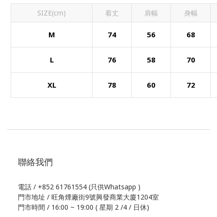
SIZE(cm)
着丈
肩幅
身幅
M
74
56
68
L
76
58
70
XL
78
60
72
聯絡我們
電話 / +852 61761554 (只供Whatsapp )
門市地址 / 旺角煙廠街9號興發商業大廈1204室
門市時間 / 16:00 ~ 19:00 ( 星期 2 /4 / 日休)