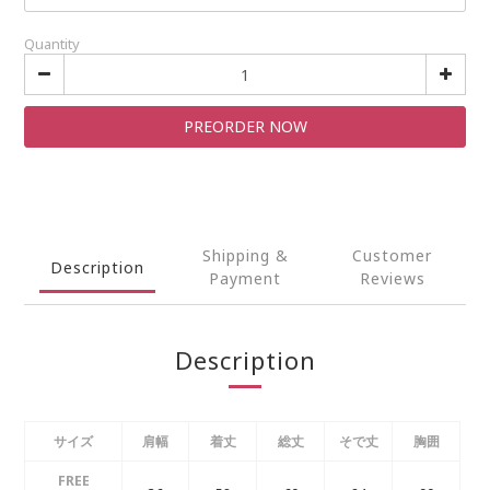
Quantity
PREORDER NOW
Shipping &
Customer
Description
Payment
Reviews
Description
サイズ
肩幅
着丈
総丈
そで丈
胸囲
FREE