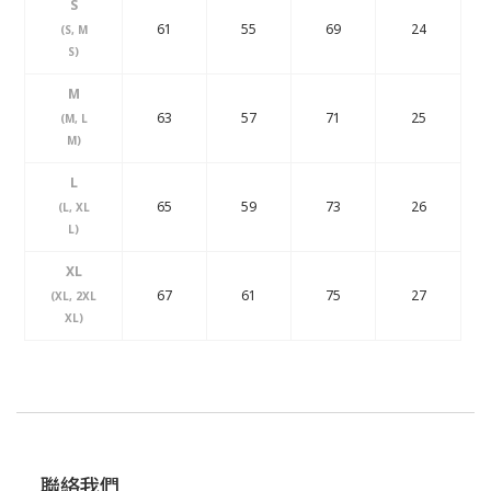
S
61
55
69
24
(S, M
S)
M
63
57
71
25
(M, L
M)
L
65
59
73
26
(L, XL
L)
XL
67
61
75
27
(XL, 2XL
XL)
聯絡我們