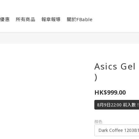
優惠
所有商品
報章報導
關於FBable
Asics Ge
)
HK$999.00
8月9日22:00 前入
顏色