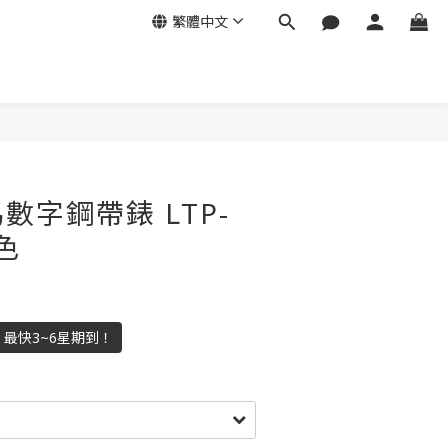
繁體中文
羅馬數字鋼帶錶 LTP-
色
數！最快3~6星期到！