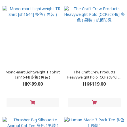
Mono-mart Lightweight TR Shirt
The Craft Crew Products
[sh1644] 多色 ( 男裝 )
Heavyweight Polo [CCPsc846] 多
色 ( 男裝 ) 抗菌防臭
HK$99.00
HK$119.00