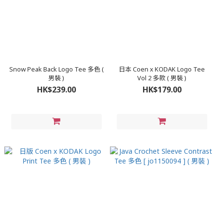
Snow Peak Back Logo Tee 多色 (
日本 Coen x KODAK Logo Tee
男裝 )
Vol 2 多款 ( 男裝 )
HK$239.00
HK$179.00