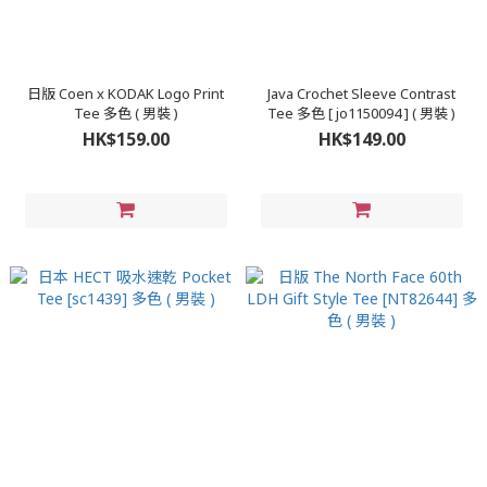
日版 Coen x KODAK Logo Print
Java Crochet Sleeve Contrast
Tee 多色 ( 男裝 )
Tee 多色 [ jo1150094 ] ( 男裝 )
HK$159.00
HK$149.00