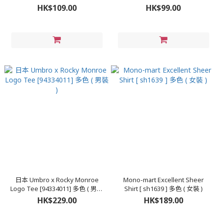
女裝 )
HK$109.00
HK$99.00
日本 Umbro x Rocky Monroe
Mono-mart Excellent Sheer
Logo Tee [94334011] 多色 ( 男裝
Shirt [ sh1639 ] 多色 ( 女裝 )
)
HK$229.00
HK$189.00