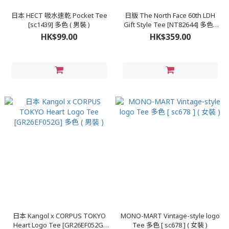
日本 HECT 吸水速乾 Pocket Tee
日版 The North Face 60th LDH
[sc1439] 多色 ( 男裝 )
Gift Style Tee [NT82644] 多色 (
男裝 )
HK$99.00
HK$359.00
日本 Kangol x CORPUS TOKYO
MONO-MART Vintage-style logo
Heart Logo Tee [GR26EF052G]
Tee 多色 [ sc678 ] ( 女裝 )