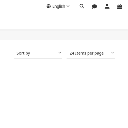
English
Sort by
24 Items per page