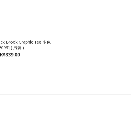
ck Brook Graphic Tee 多色
7093] ( 男裝 )
K$339.00